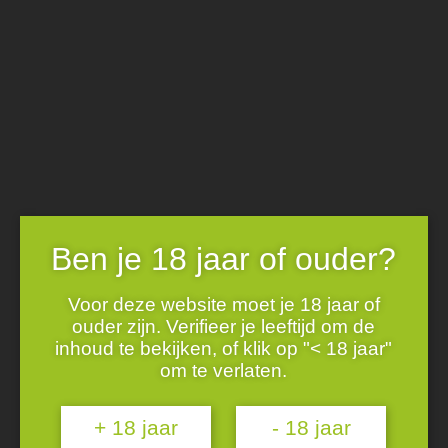
Skip
Gratis verzending vanaf € 250 | 10% korting vanaf €500 |
to
exclusief proefpakketten en promoties
content
advies?+32 (0)16 43 73 78
0
Ben je 18 jaar of ouder?
Wijnen
Wijndomeinen
Over ons
Voor deze website moet je 18 jaar of
Degustaties
Duitse Wijnen
ouder zijn. Verifieer je leeftijd om de
Nieuws
inhoud te bekijken, of klik op "< 18 jaar"
Referenties
om te verlaten.
Contact
ONTDEK ONZE ANDERE BLOGBERICHTEN
+ 18 jaar
- 18 jaar
28 / 04 / 2026